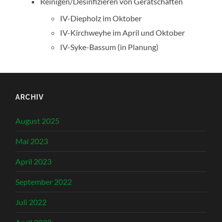
Reinigen/Desinfizieren von Gerätschaften
IV-Diepholz im Oktober
IV-Kirchweyhe im April und Oktober
IV-Syke-Bassum (in Planung)
ARCHIV
August 2025
Mai 2023
April 2023
September 2022
Juli 2022