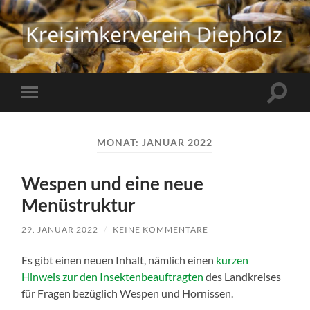
Kreisimkerverein
Diepholz
Suchfe
Mobile-
ein-/a
Menü
ein-/ausblenden
MONAT:
JANUAR 2022
Wespen und eine neue
Menüstruktur
29. JANUAR 2022
/
KEINE KOMMENTARE
Es gibt einen neuen Inhalt, nämlich einen
kurzen
Hinweis zur den Insektenbeauftragten
des Landkreises
für Fragen bezüglich Wespen und Hornissen.