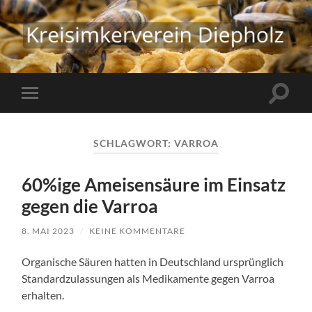
Kreisimkerverein
Diepholz
Suchfe
Mobile-
ein-/a
Menü
ein-/ausblenden
SCHLAGWORT:
VARROA
60%ige Ameisensäure im Einsatz
gegen die Varroa
8. MAI 2023
/
KEINE KOMMENTARE
Organische Säuren hatten in Deutschland ursprünglich
Standardzulassungen als Medikamente gegen Varroa
erhalten.