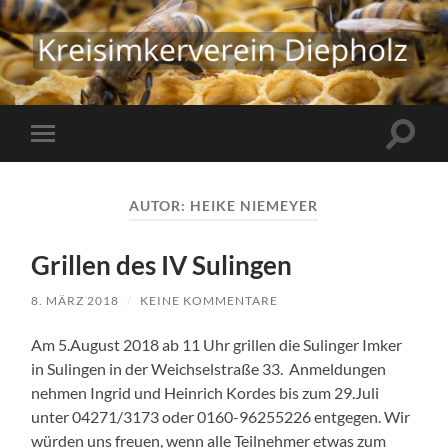
Kreisimkerverein
Diepholz
Suchfe
Mobile-
ein-/a
Menü
ein-/ausblenden
AUTOR:
HEIKE NIEMEYER
Grillen des IV Sulingen
8. MÄRZ 2018
/
KEINE KOMMENTARE
Am 5.August 2018 ab 11 Uhr grillen die Sulinger Imker
in Sulingen in der Weichselstraße 33. Anmeldungen
nehmen Ingrid und Heinrich Kordes bis zum 29.Juli
unter 04271/3173 oder 0160-96255226 entgegen. Wir
würden uns freuen, wenn alle Teilnehmer etwas zum