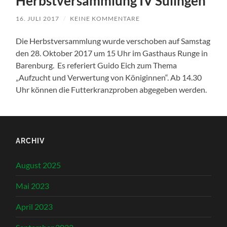
Herbstversammlung IV Sulingen
16. JULI 2017
/
KEINE KOMMENTARE
Die Herbstversammlung wurde verschoben auf Samstag
den 28. Oktober 2017 um 15 Uhr im Gasthaus Runge in
Barenburg. Es referiert Guido Eich zum Thema
„Aufzucht und Verwertung von Königinnen“. Ab 14.30
Uhr können die Futterkranzproben abgegeben werden.
ARCHIV
August 2025
Mai 2023
April 2023